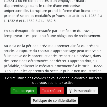
L.4624-4 ou en cas de décès d'un employeur maître
d'apprentissage dans le cadre d'une entreprise
unipersonnelle. La rupture prend la forme d'un licenciement
prononcé selon les modalités prévues aux articles L. 1232-2 à
L. 1232-6 et L. 1332-3 à L. 1332-5.
En cas d'inaptitude constatée par le médecin du travail,
l'employeur n'est pas tenu à une obligation de reclassement.
Au-delà de la période prévue au premier alinéa du présent
article, la rupture du contrat d'apprentissage peut intervenir
à l'initiative de l'apprenti et après respect d'un préavis, dans
des conditions déterminées par décret. L'apprenti doit, au
préalable, solliciter le médiateur mentionné à l'article L. 6222-
39 ou, pour les apprentis du secteur public non industriel et
commercial, le service désigné comme étant chargé de la
Ce site utilise des cookies et vous donne le contrôle sur ceux
médiation. Si l'apprenti est mineur, l'acte de rupture doit être
que vous souhaitez activer
conjointement signé par son représentant légal. Lorsque
Tout accepter
Tout refuser
Personnaliser
l'apprenti mineur ne parvient pas à obtenir de réponse de
son représentant légal, il peut solliciter le médiateur
Politique de confidentialité
Queue-Fair
mentionné au même article L. 6222-39. Le médiateur
Menu
intervient, dans un délai maximum de quinze jours