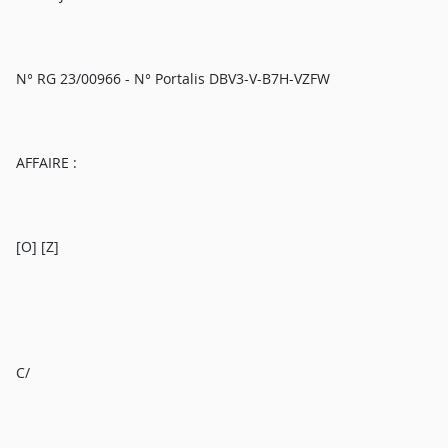
N° RG 23/00966 - N° Portalis DBV3-V-B7H-VZFW
AFFAIRE :
[O] [Z]
C/