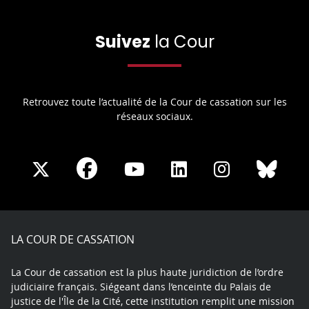
Suivez
la Cour
Retrouvez toute l’actualité de la Cour de cassation sur les
réseaux sociaux.
Share
Share
Share
Share
Sha
Share
on
on
on
on
on
on
Facebook
X
Youtube
LinkedIn
Instagram
Blue
play
LA COUR DE CASSATION
La Cour de cassation est la plus haute juridiction de l’ordre
judiciaire français. Siégeant dans l’enceinte du Palais de
justice de l'Île de la Cité, cette institution remplit une mission