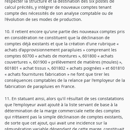
respecter la structure et la destination des six postes de
calcul précités, y intégrer de nouveaux comptes tenant
compte des nécessités de son analyse comptable ou de
l'évolution de ses modes de production.
10. Il retient encore qu'une partie des nouveaux comptes pris
en considération ne constituent que la déclinaison de
comptes déjà existants et que la création d'une rubrique «
achats d'approvisionnement parapluies » comprenant les
comptes 60700 « achats de montures », 601800 « achats
couvertures », 601900 « prélèvement de matières (moules) »,
601801 « achat tissus », 601802 « achats poignées » et 601810
« achats fournitures fabrication » ne font que tirer les
conséquences comptables de la relance par l'employeur de la
fabrication de parapluies en France.
11. En statuant ainsi, alors qu'il résultait de ses constatations
que l'employeur avait ajouté à la liste servant de base à la
détermination de la marge commerciale nette des comptes
qui n'étaient pas la simple déclinaison de comptes existants,
de sorte que cet ajout, qui avait une incidence sur la
rémunération variable dépendant de cette marge, constituait