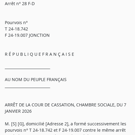
Arrêt n° 28 F-D
Pourvois n°
T 24-18.742
F 24-19.007 JONCTION
R É P U B L I Q U E F R A N Ç A I S E
_________________________
AU NOM DU PEUPLE FRANÇAIS
_________________________
ARRÊT DE LA COUR DE CASSATION, CHAMBRE SOCIALE, DU 7
JANVIER 2026
M. [S] [G], domicilié [Adresse 2], a formé successivement les
pourvois n° T 24-18.742 et F 24-19.007 contre le même arrêt