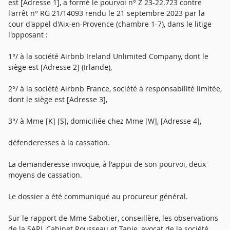
est [Adresse 1], a formé le pourvoi n° Z 23-22.723 contre
l'arrêt n° RG 21/14093 rendu le 21 septembre 2023 par la
cour d'appel d'Aix-en-Provence (chambre 1-7), dans le litige
l'opposant :
1°/ à la société Airbnb Ireland Unlimited Company, dont le
siège est [Adresse 2] (Irlande),
2°/ à la société Airbnb France, société à responsabilité limitée,
dont le siège est [Adresse 3],
3°/ à Mme [K] [S], domiciliée chez Mme [W], [Adresse 4],
défenderesses à la cassation.
La demanderesse invoque, à l'appui de son pourvoi, deux
moyens de cassation.
Le dossier a été communiqué au procureur général.
Sur le rapport de Mme Sabotier, conseillère, les observations
de la SARL Cabinet Rousseau et Tapie, avocat de la société