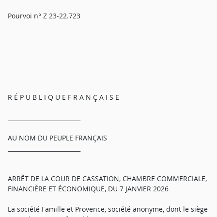
Pourvoi n° Z 23-22.723
R É P U B L I Q U E F R A N Ç A I S E
_________________________
AU NOM DU PEUPLE FRANÇAIS
_________________________
ARRÊT DE LA COUR DE CASSATION, CHAMBRE COMMERCIALE,
FINANCIÈRE ET ÉCONOMIQUE, DU 7 JANVIER 2026
La société Famille et Provence, société anonyme, dont le siège