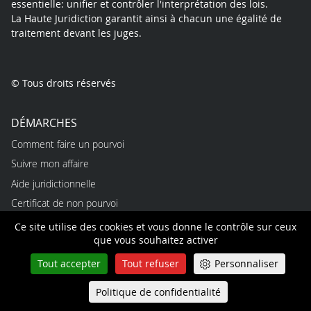
essentielle: unifier et contrôler l'interprétation des lois.
La Haute Juridiction garantit ainsi à chacun une égalité de
traitement devant les juges.
© Tous droits réservés
DÉMARCHES
Comment faire un pourvoi
Suivre mon affaire
Aide juridictionnelle
Certificat de non pourvoi
Trouver un expert
Ce site utilise des cookies et vous donne le contrôle sur ceux
que vous souhaitez activer
PROFESSIONNELS
Tout accepter
Tout refuser
Personnaliser
Emplois
Politique de confidentialité
Queue-Fair
Alternances
Menu