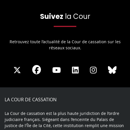
Suivez
la Cour
Retrouvez toute l’actualité de la Cour de cassation sur les
réseaux sociaux.
Share
Share
Share
Share
Sha
Share
on
on
on
on
on
on
Facebook
X
Youtube
LinkedIn
Instagram
Blue
play
LA COUR DE CASSATION
La Cour de cassation est la plus haute juridiction de l’ordre
judiciaire français. Siégeant dans l’enceinte du Palais de
justice de l'Île de la Cité, cette institution remplit une mission