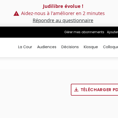
Judilibre évolue !
Aidez-nous à l'améliorer en 2 minutes
Répondre au questionnaire
Gérer mes abonnements
Ajouter
La Cour
Audiences
Décisions
Kiosque
Colloqu
TÉLÉCHARGER P