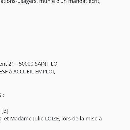
lations-usagers, munie d'un mandat écrit,
nt 21 - 50000 SAINT-LO
CESF à ACCUEIL EMPLOI,
 :
 [B]
 et Madame Julie LOIZE, lors de la mise à