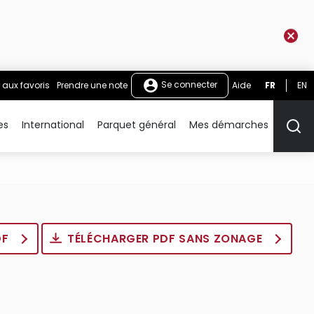
Se connecter
 aux favoris
Prendre une note
Aide
FR
EN
es
International
Parquet général
Mes démarches
Rech
DF
TÉLÉCHARGER PDF SANS ZONAGE