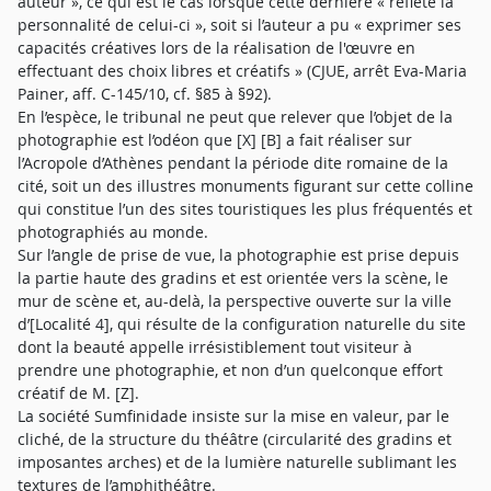
auteur », ce qui est le cas lorsque cette dernière « reflète la
personnalité de celui-ci », soit si l’auteur a pu « exprimer ses
capacités créatives lors de la réalisation de l'œuvre en
effectuant des choix libres et créatifs » (CJUE, arrêt Eva-Maria
Painer, aff. C-145/10, cf. §85 à §92).
En l’espèce, le tribunal ne peut que relever que l’objet de la
photographie est l’odéon que [X] [B] a fait réaliser sur
l’Acropole d’Athènes pendant la période dite romaine de la
cité, soit un des illustres monuments figurant sur cette colline
qui constitue l’un des sites touristiques les plus fréquentés et
photographiés au monde.
Sur l’angle de prise de vue, la photographie est prise depuis
la partie haute des gradins et est orientée vers la scène, le
mur de scène et, au-delà, la perspective ouverte sur la ville
d’[Localité 4], qui résulte de la configuration naturelle du site
dont la beauté appelle irrésistiblement tout visiteur à
prendre une photographie, et non d’un quelconque effort
créatif de M. [Z].
La société Sumfinidade insiste sur la mise en valeur, par le
cliché, de la structure du théâtre (circularité des gradins et
imposantes arches) et de la lumière naturelle sublimant les
textures de l’amphithéâtre.