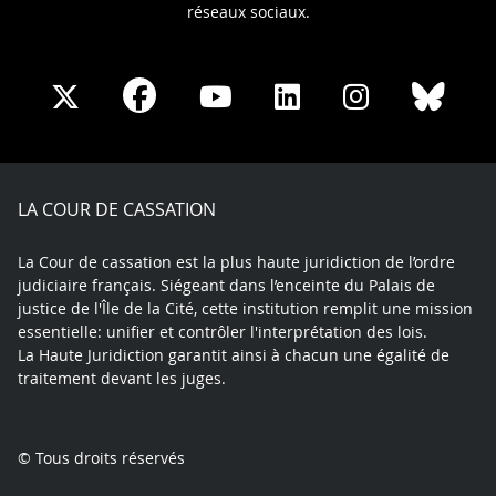
réseaux sociaux.
Share
Share
Share
Share
Sha
Share
on
on
on
on
on
on
Facebook
X
Youtube
LinkedIn
Instagram
Blue
play
LA COUR DE CASSATION
La Cour de cassation est la plus haute juridiction de l’ordre
judiciaire français. Siégeant dans l’enceinte du Palais de
justice de l'Île de la Cité, cette institution remplit une mission
essentielle: unifier et contrôler l'interprétation des lois.
La Haute Juridiction garantit ainsi à chacun une égalité de
traitement devant les juges.
© Tous droits réservés