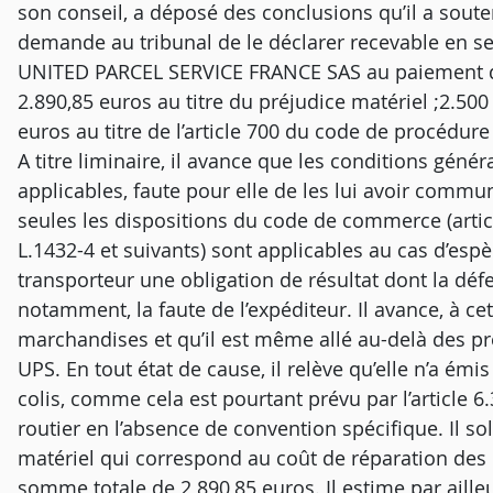
son conseil, a déposé des conclusions qu’il a sout
demande au tribunal de le déclarer recevable en 
UNITED PARCEL SERVICE FRANCE SAS au paiement 
2.890,85 euros au titre du préjudice matériel ;2.500
euros au titre de l’article 700 du code de procédure 
A titre liminaire, il avance que les conditions génér
applicables, faute pour elle de les lui avoir commu
seules les dispositions du code de commerce (articl
L.1432-4 et suivants) sont applicables au cas d’espè
transporteur une obligation de résultat dont la dé
notamment, la faute de l’expéditeur. Il avance, à ce
marchandises et qu’il est même allé au-delà des pr
UPS. En tout état de cause, il relève qu’elle n’a ém
colis, comme cela est pourtant prévu par l’article 6
routier en l’absence de convention spécifique. Il sol
matériel qui correspond au coût de réparation des 
somme totale de 2 890,85 euros. Il estime par ailleu