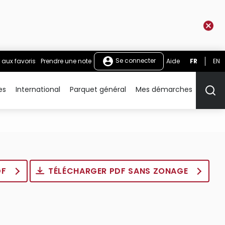
Se connecter
 aux favoris
Prendre une note
Aide
FR
EN
es
International
Parquet général
Mes démarches
Rech
DF
TÉLÉCHARGER PDF SANS ZONAGE