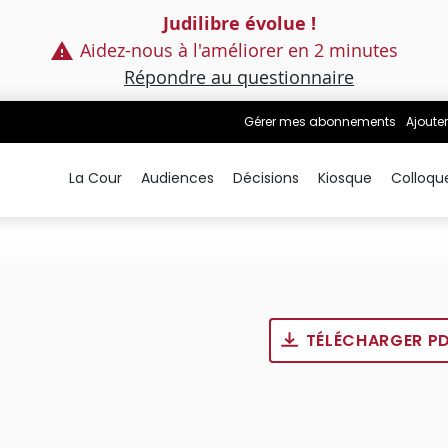
Judilibre évolue !
Aidez-nous à l'améliorer en 2 minutes
Répondre au questionnaire
Gérer mes abonnements
Ajouter
La Cour
Audiences
Décisions
Kiosque
Colloqu
TÉLÉCHARGER P