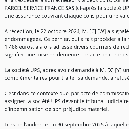
a fait expédier à son acheteur via deux colis, confi
PARCEL SERVICE FRANCE SAS (ci-après la société UPS
une assurance couvrant chaque colis pour une va
A réception, le 22 octobre 2024, M. [C] [W] a signalé
endommagées. Ce dernier, qui a fait procéder à la
1 488 euros, a alors adressé divers courriers de réc
signifier une mise en demeure par acte de commiss
La société UPS, après avoir demandé à M. [X] [Y] u
complémentaires pour traiter sa demande, a refusé
C’est dans ce contexte que, par acte de commissaire 
assigner la société UPS devant le tribunal judiciaire
d’indemnisation de son préjudice matériel.
Lors de l’audience du 30 septembre 2025 à laquelle l’