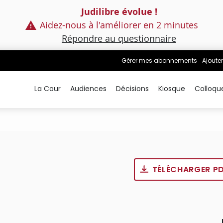
Judilibre évolue !
Aidez-nous à l'améliorer en 2 minutes
Répondre au questionnaire
Gérer mes abonnements
Ajouter
La Cour
Audiences
Décisions
Kiosque
Colloqu
TÉLÉCHARGER P