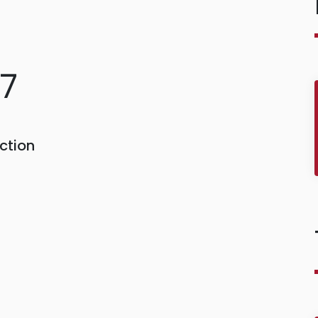
67
ction