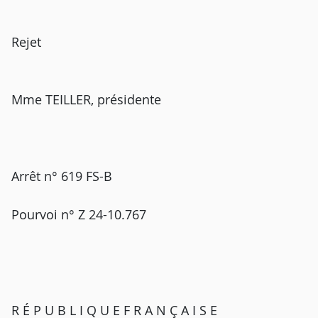
Rejet
Mme TEILLER, présidente
Arrêt n° 619 FS-B
Pourvoi n° Z 24-10.767
R É P U B L I Q U E F R A N Ç A I S E