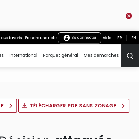
Se connecter
 aux favoris
Prendre une note
Aide
FR
EN
es
International
Parquet général
Mes démarches
Rech
DF
TÉLÉCHARGER PDF SANS ZONAGE