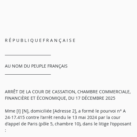
R É P U B L I Q U E F R A N Ç A I S E
_________________________
AU NOM DU PEUPLE FRANÇAIS
_________________________
ARRÊT DE LA COUR DE CASSATION, CHAMBRE COMMERCIALE,
FINANCIÈRE ET ÉCONOMIQUE, DU 17 DÉCEMBRE 2025
Mme [I] [N], domiciliée [Adresse 2], a formé le pourvoi n° A
24-17.415 contre l'arrêt rendu le 13 mai 2024 par la cour
d'appel de Paris (pôle 5, chambre 10), dans le litige l'opposant
: