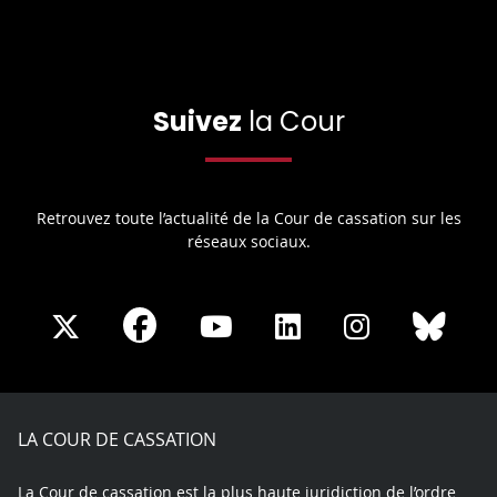
Suivez
la Cour
Retrouvez toute l’actualité de la Cour de cassation sur les
réseaux sociaux.
Share
Share
Share
Share
Sha
Share
on
on
on
on
on
on
Facebook
X
Youtube
LinkedIn
Instagram
Blue
play
LA COUR DE CASSATION
La Cour de cassation est la plus haute juridiction de l’ordre