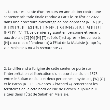
1. La cour est saisie d'un recours en annulation contre une
sentence arbitrale finale rendue à Paris le 28 février 2022
dans une procédure d'arbitrage ad hoc opposant [R] [N] [B],
[H] [X] [N], [I] [JZ] [N], [J] [N]-[P], [FG] [N]-[SB] [U], [A] [F] [T],
[HP]-[Y] [N] [T], ce dernier agissant en personne et venant
aux droits d'[C] [G] [N] [T] (décédé) (ci-après, « les consorts
[N] » ou « les défendeurs ») à l'État de la Malaisie (ci-après,
« la Malaisie » ou « la recourante »).
2. Le différend à l'origine de cette sentence porte sur
l'interprétation et l'exécution d'un accord conclu en 1878
entre le Sultan de Sulu et deux personnes physiques, [W] [O]
et le Baron [K] [OS] (ci-après, « l'Accord »), concernant les
territoires de la côte nord de l'île de Bornéo, aujourd'hui
situés dans l'État de Sabah en Malaisie.