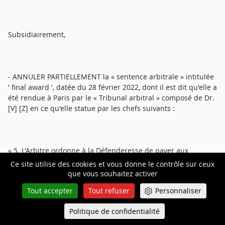
Subsidiairement,
- ANNULER PARTIELLEMENT la « sentence arbitrale » intitulée
' final award ', datée du 28 février 2022, dont il est dit qu'elle a
été rendue à Paris par le « Tribunal arbitral » composé de Dr.
[V] [Z] en ce qu'elle statue par les chefs suivants :
« 5. L'Arbitre ordonne à la Défenderesse de payer aux
Demandeurs des intérêts sur la somme indiquée au
Ce site utilise des cookies et vous donne le contrôle sur ceux
paragraphe qui précède, à un taux de 10 % par an, calculés
que vous souhaitez activer
sur une base simple. La Défenderesse se voit accorder un
Tout accepter
Tout refuser
Personnaliser
délai de grâce de trois mois à compter de la date de la
Sentence Finale, au cours duquel aucun intérêt ne courra,
Politique de confidentialité
Queue-Fair
pour lui permettre de prendre les dispositions financières et
Menu
administratives nécessaires pour le paiement du montant de