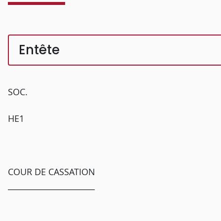
Entête
SOC.
HE1
COUR DE CASSATION
______________________