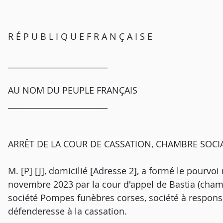
R É P U B L I Q U E F R A N Ç A I S E
_________________________
AU NOM DU PEUPLE FRANÇAIS
_________________________
ARRÊT DE LA COUR DE CASSATION, CHAMBRE SOCI
M. [P] [J], domicilié [Adresse 2], a formé le pourvoi
novembre 2023 par la cour d'appel de Bastia (chambr
société Pompes funèbres corses, société à responsabi
défenderesse à la cassation.