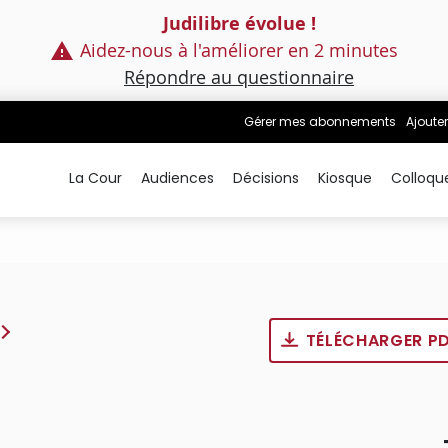
Judilibre évolue !
Aidez-nous à l'améliorer en 2 minutes
Répondre au questionnaire
Gérer mes abonnements
Ajouter
La Cour
Audiences
Décisions
Kiosque
Colloqu
TÉLÉCHARGER P