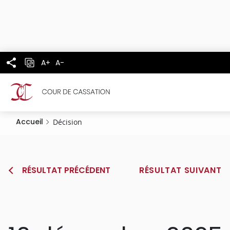
Panneau de gestion des cookies
Aller
au
contenu
principal
A+
A-
Accueil
Décision
RÉSULTAT PRÉCÉDENT
RÉSULTAT SUIVANT