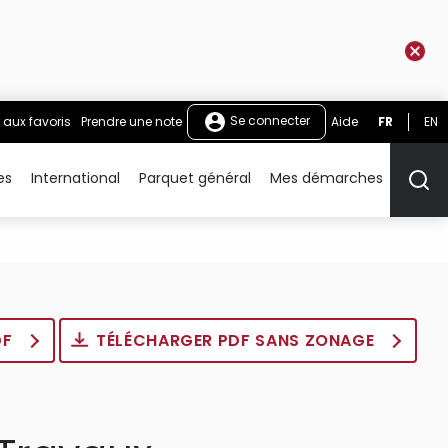
Se connecter
 aux favoris
Prendre une note
Aide
FR
EN
es
International
Parquet général
Mes démarches
Rech
DF
TÉLÉCHARGER PDF SANS ZONAGE