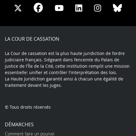
Share
Share
Share
Share
Sha
Share
on
on
on
on
on
on
Facebook
X
Youtube
LinkedIn
Instagram
Blue
play
LA COUR DE CASSATION
La Cour de cassation est la plus haute juridiction de l’ordre
judiciaire français. Siégeant dans l’enceinte du Palais de
justice de l'Île de la Cité, cette institution remplit une mission
essentielle: unifier et contrôler l'interprétation des lois.
La Haute Juridiction garantit ainsi à chacun une égalité de
traitement devant les juges.
© Tous droits réservés
DÉMARCHES
Comment faire un pourvoi