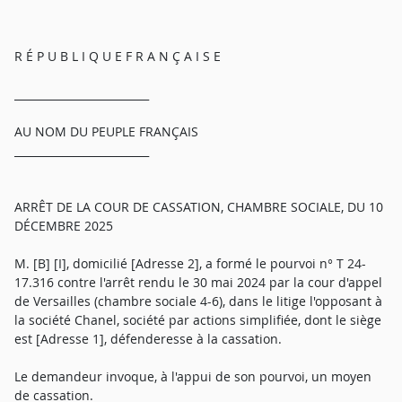
R É P U B L I Q U E F R A N Ç A I S E
_________________________
AU NOM DU PEUPLE FRANÇAIS
_________________________
ARRÊT DE LA COUR DE CASSATION, CHAMBRE SOCIALE, DU 10
DÉCEMBRE 2025
M. [B] [I], domicilié [Adresse 2], a formé le pourvoi n° T 24-
17.316 contre l'arrêt rendu le 30 mai 2024 par la cour d'appel
de Versailles (chambre sociale 4-6), dans le litige l'opposant à
la société Chanel, société par actions simplifiée, dont le siège
est [Adresse 1], défenderesse à la cassation.
Le demandeur invoque, à l'appui de son pourvoi, un moyen
de cassation.