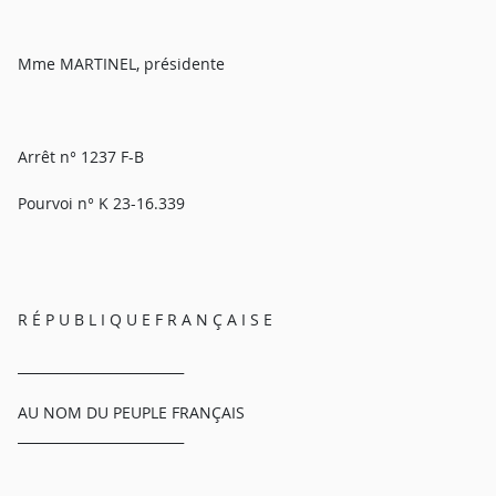
Mme MARTINEL, présidente
Arrêt n° 1237 F-B
Pourvoi n° K 23-16.339
R É P U B L I Q U E F R A N Ç A I S E
_________________________
AU NOM DU PEUPLE FRANÇAIS
_________________________