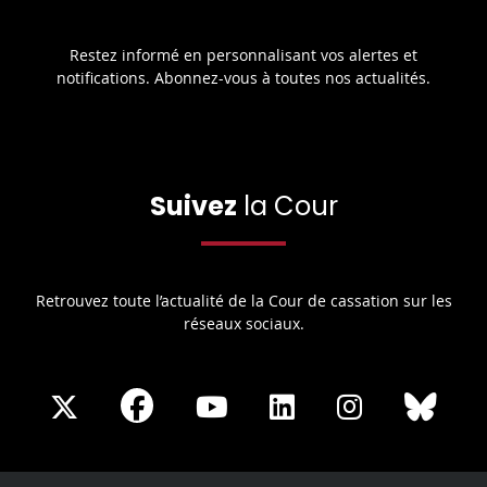
Restez informé en personnalisant vos alertes et
notifications. Abonnez-vous à toutes nos actualités.
Suivez
la Cour
Retrouvez toute l’actualité de la Cour de cassation sur les
réseaux sociaux.
Share
Share
Share
Share
Sha
Share
on
on
on
on
on
on
Facebook
X
Youtube
LinkedIn
Instagram
Blue