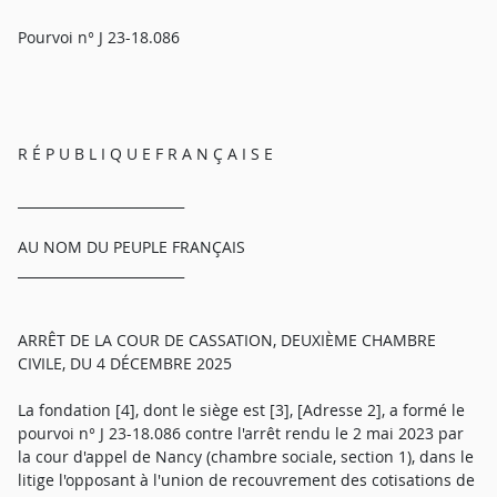
Pourvoi n° J 23-18.086
R É P U B L I Q U E F R A N Ç A I S E
_________________________
AU NOM DU PEUPLE FRANÇAIS
_________________________
ARRÊT DE LA COUR DE CASSATION, DEUXIÈME CHAMBRE
CIVILE, DU 4 DÉCEMBRE 2025
La fondation [4], dont le siège est [3], [Adresse 2], a formé le
pourvoi n° J 23-18.086 contre l'arrêt rendu le 2 mai 2023 par
la cour d'appel de Nancy (chambre sociale, section 1), dans le
litige l'opposant à l'union de recouvrement des cotisations de