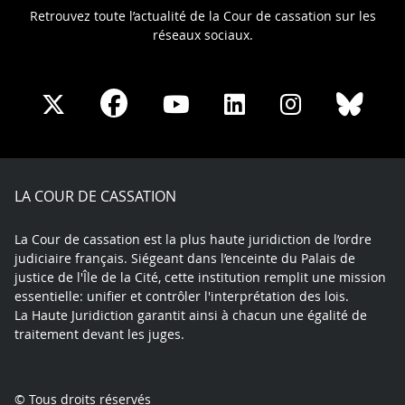
Retrouvez toute l’actualité de la Cour de cassation sur les
réseaux sociaux.
Share
Share
Share
Share
Sha
Share
on
on
on
on
on
on
Facebook
X
Youtube
LinkedIn
Instagram
Blue
play
LA COUR DE CASSATION
La Cour de cassation est la plus haute juridiction de l’ordre
judiciaire français. Siégeant dans l’enceinte du Palais de
justice de l'Île de la Cité, cette institution remplit une mission
essentielle: unifier et contrôler l'interprétation des lois.
La Haute Juridiction garantit ainsi à chacun une égalité de
traitement devant les juges.
© Tous droits réservés