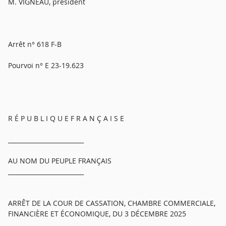
M. VIGNEAU, président
Arrêt n° 618 F-B
Pourvoi n° E 23-19.623
R É P U B L I Q U E F R A N Ç A I S E
_________________________
AU NOM DU PEUPLE FRANÇAIS
_________________________
ARRÊT DE LA COUR DE CASSATION, CHAMBRE COMMERCIALE,
FINANCIÈRE ET ÉCONOMIQUE, DU 3 DÉCEMBRE 2025