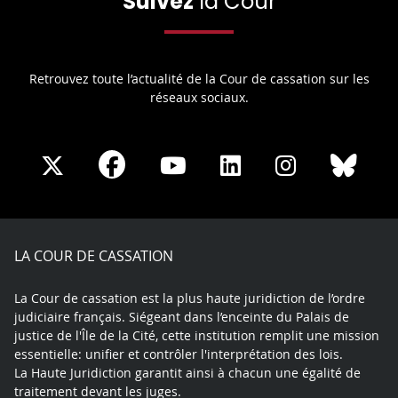
Suivez
la Cour
Retrouvez toute l’actualité de la Cour de cassation sur les
réseaux sociaux.
Share
Share
Share
Share
Sha
Share
on
on
on
on
on
on
Facebook
X
Youtube
LinkedIn
Instagram
Blue
play
LA COUR DE CASSATION
La Cour de cassation est la plus haute juridiction de l’ordre
judiciaire français. Siégeant dans l’enceinte du Palais de
justice de l'Île de la Cité, cette institution remplit une mission
essentielle: unifier et contrôler l'interprétation des lois.
La Haute Juridiction garantit ainsi à chacun une égalité de
traitement devant les juges.