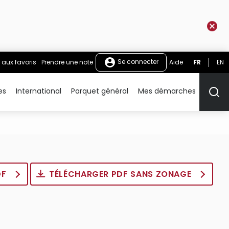
Se connecter
 aux favoris
Prendre une note
Aide
FR
EN
es
International
Parquet général
Mes démarches
Rech
DF
TÉLÉCHARGER PDF SANS ZONAGE