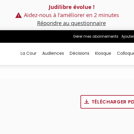
Judilibre évolue !
Aidez-nous à l'améliorer en 2 minutes
Répondre au questionnaire
Gérer mes abonnements
Ajouter
La Cour
Audiences
Décisions
Kiosque
Colloqu
TÉLÉCHARGER P