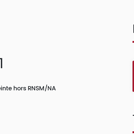
1
einte hors RNSM/NA