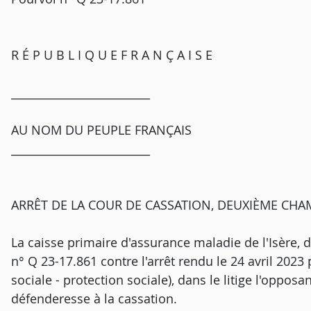
R É P U B L I Q U E F R A N Ç A I S E
_________________________
AU NOM DU PEUPLE FRANÇAIS
_________________________
ARRÊT DE LA COUR DE CASSATION, DEUXIÈME CHA
La caisse primaire d'assurance maladie de l'Isère, d
n° Q 23-17.861 contre l'arrêt rendu le 24 avril 202
sociale - protection sociale), dans le litige l'opposa
défenderesse à la cassation.