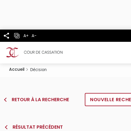
Panneau de gestion des cookies
Aller
au
contenu
principal
A+
A-
Accueil
Décision
RETOUR À LA RECHERCHE
NOUVELLE RECH
RÉSULTAT PRÉCÉDENT