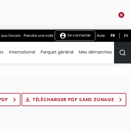
Se connecter
 aux favoris
Prendre une note
Aide
FR
EN
es
International
Parquet général
Mes démarches
Rech
 PDF
TÉLÉCHARGER PDF SANS ZONAGE