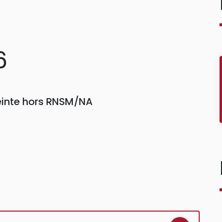
6
einte hors RNSM/NA