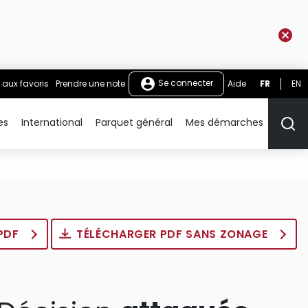
Se connecter
 aux favoris
Prendre une note
Aide
FR
EN
es
International
Parquet général
Mes démarches
Rech
 PDF
TÉLÉCHARGER PDF SANS ZONAGE