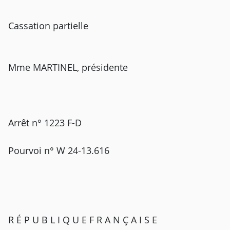
Cassation partielle
Mme MARTINEL, présidente
Arrêt n° 1223 F-D
Pourvoi n° W 24-13.616
R É P U B L I Q U E F R A N Ç A I S E