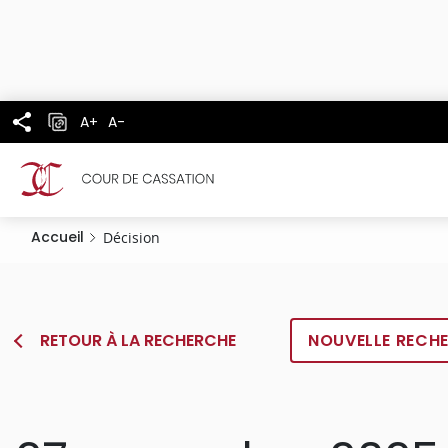
Panneau de gestion des cookies
Aller
au
contenu
principal
A+
A-
Accueil
Décision
RETOUR À LA RECHERCHE
NOUVELLE RECH