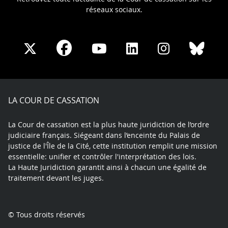
réseaux sociaux.
Share
Share
Share
Share
Sha
Share
on
on
on
on
on
on
Facebook
X
Youtube
LinkedIn
Instagram
Blue
play
LA COUR DE CASSATION
La Cour de cassation est la plus haute juridiction de l’ordre
judiciaire français. Siégeant dans l’enceinte du Palais de
justice de l'Île de la Cité, cette institution remplit une mission
essentielle: unifier et contrôler l'interprétation des lois.
La Haute Juridiction garantit ainsi à chacun une égalité de
traitement devant les juges.
© Tous droits réservés