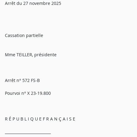
Arrêt du 27 novembre 2025
Cassation partielle
Mme TEILLER, présidente
Arrêt n° 572 FS-B
Pourvoi n° X 23-19.800
R É P U B L I Q U E F R A N Ç A I S E
_________________________