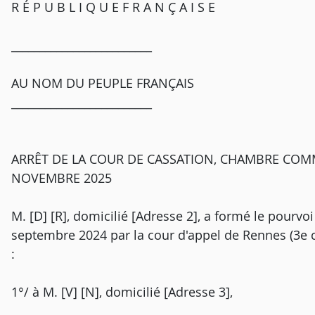
R É P U B L I Q U E F R A N Ç A I S E
_________________________
AU NOM DU PEUPLE FRANÇAIS
_________________________
ARRÊT DE LA COUR DE CASSATION, CHAMBRE COMM
NOVEMBRE 2025
M. [D] [R], domicilié [Adresse 2], a formé le pourvoi
septembre 2024 par la cour d'appel de Rennes (3e 
:
1°/ à M. [V] [N], domicilié [Adresse 3],