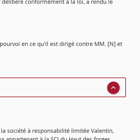
r délibéré conformément à la loi, a rendu le
pourvoi en ce qu'il est dirigé contre MM. [N] et
la société à responsabilité limitée Valentin,
caux appartenant à la SCI du Haut des forges.