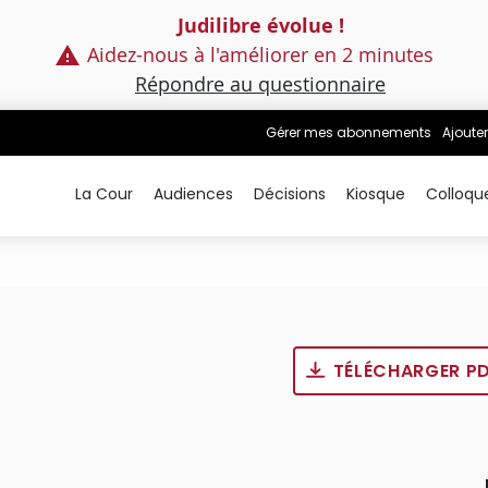
Judilibre évolue !
Aidez-nous à l'améliorer en 2 minutes
Répondre au questionnaire
Gérer mes abonnements
Ajouter
La Cour
Audiences
Décisions
Kiosque
Colloqu
TÉLÉCHARGER P