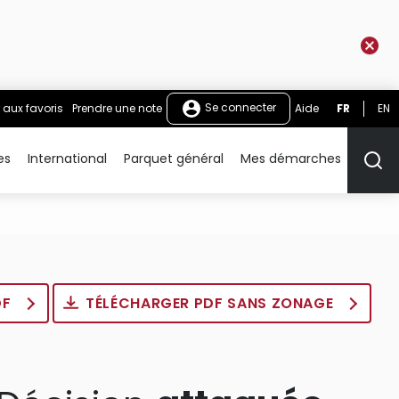
Se connecter
 aux favoris
Prendre une note
Aide
FR
EN
es
International
Parquet général
Mes démarches
Rech
DF
TÉLÉCHARGER PDF SANS ZONAGE