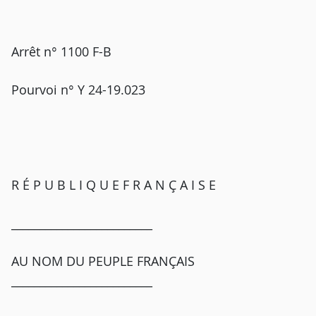
Arrêt n° 1100 F-B
Pourvoi n° Y 24-19.023
R É P U B L I Q U E F R A N Ç A I S E
_________________________
AU NOM DU PEUPLE FRANÇAIS
_________________________