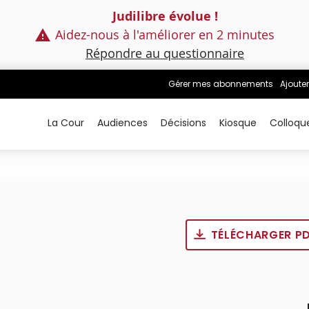
Judilibre évolue !
Aidez-nous à l'améliorer en 2 minutes
Répondre au questionnaire
Gérer mes abonnements
Ajouter
La Cour
Audiences
Décisions
Kiosque
Colloqu
TÉLÉCHARGER P