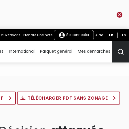
Se connecter
 aux favoris
Prendre une note
Aide
FR
EN
es
International
Parquet général
Mes démarches
Rech
DF
TÉLÉCHARGER PDF SANS ZONAGE