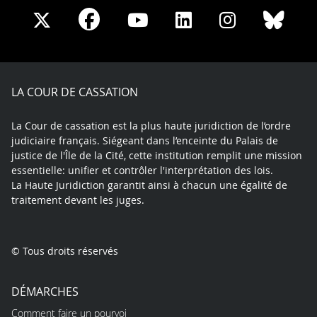
Share
Share
Share
Share
Sha
Share
on
on
on
on
on
on
Facebook
X
Youtube
LinkedIn
Instagram
Blue
play
LA COUR DE CASSATION
La Cour de cassation est la plus haute juridiction de l’ordre
judiciaire français. Siégeant dans l’enceinte du Palais de
justice de l'Île de la Cité, cette institution remplit une mission
essentielle: unifier et contrôler l'interprétation des lois.
La Haute Juridiction garantit ainsi à chacun une égalité de
traitement devant les juges.
© Tous droits réservés
DÉMARCHES
Comment faire un pourvoi