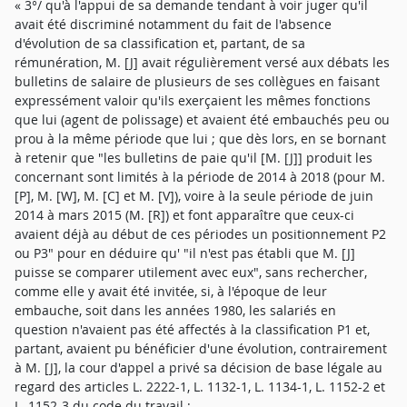
« 3°/ qu'à l'appui de sa demande tendant à voir juger qu'il
avait été discriminé notamment du fait de l'absence
d'évolution de sa classification et, partant, de sa
rémunération, M. [J] avait régulièrement versé aux débats les
bulletins de salaire de plusieurs de ses collègues en faisant
expressément valoir qu'ils exerçaient les mêmes fonctions
que lui (agent de polissage) et avaient été embauchés peu ou
prou à la même période que lui ; que dès lors, en se bornant
à retenir que "les bulletins de paie qu'il [M. [J]] produit les
concernant sont limités à la période de 2014 à 2018 (pour M.
[P], M. [W], M. [C] et M. [V]), voire à la seule période de juin
2014 à mars 2015 (M. [R]) et font apparaître que ceux-ci
avaient déjà au début de ces périodes un positionnement P2
ou P3" pour en déduire qu' "il n'est pas établi que M. [J]
puisse se comparer utilement avec eux", sans rechercher,
comme elle y avait été invitée, si, à l'époque de leur
embauche, soit dans les années 1980, les salariés en
question n'avaient pas été affectés à la classification P1 et,
partant, avaient pu bénéficier d'une évolution, contrairement
à M. [J], la cour d'appel a privé sa décision de base légale au
regard des articles L. 2222-1, L. 1132-1, L. 1134-1, L. 1152-2 et
L. 1152-3 du code du travail ;