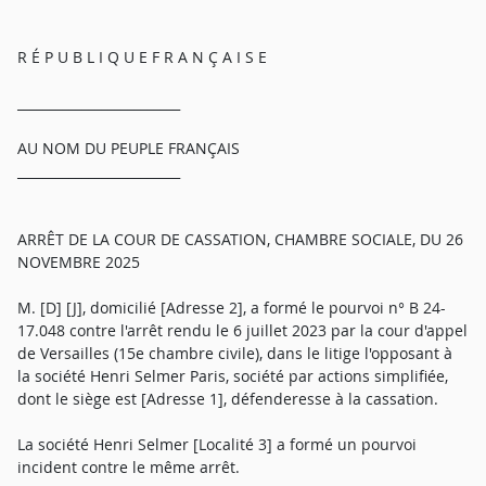
R É P U B L I Q U E F R A N Ç A I S E
_________________________
AU NOM DU PEUPLE FRANÇAIS
_________________________
ARRÊT DE LA COUR DE CASSATION, CHAMBRE SOCIALE, DU 26
NOVEMBRE 2025
M. [D] [J], domicilié [Adresse 2], a formé le pourvoi n° B 24-
17.048 contre l'arrêt rendu le 6 juillet 2023 par la cour d'appel
de Versailles (15e chambre civile), dans le litige l'opposant à
la société Henri Selmer Paris, société par actions simplifiée,
dont le siège est [Adresse 1], défenderesse à la cassation.
La société Henri Selmer [Localité 3] a formé un pourvoi
incident contre le même arrêt.