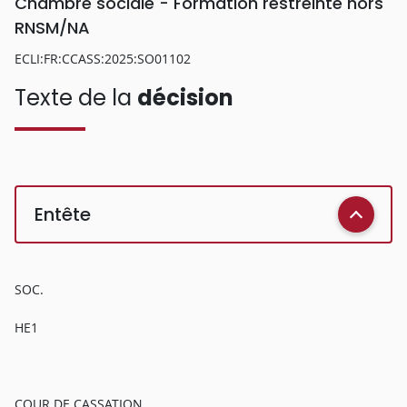
Chambre sociale - Formation restreinte hors
RNSM/NA
ECLI:FR:CCASS:2025:SO01102
Texte de la
décision
Entête
SOC.
HE1
COUR DE CASSATION