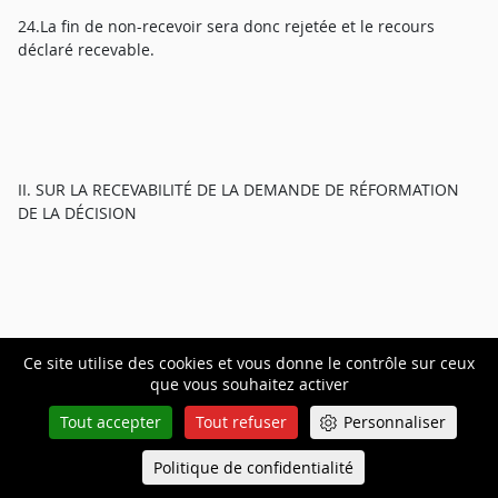
24.La fin de non-recevoir sera donc rejetée et le recours
déclaré recevable.
II. SUR LA RECEVABILITÉ DE LA DEMANDE DE RÉFORMATION
DE LA DÉCISION
25.La société Tarkett Participation soulève l'irrecevabilité de la
Ce site utilise des cookies et vous donne le contrôle sur ceux
demande de réformation de la décision. Elle fait valoir
que vous souhaitez activer
qu'outre le fait que M. [X] ne tire aucune conséquence de sa
Tout accepter
Tout refuser
Personnaliser
demande de réformation, cette demande excède en tout état
de cause les pouvoirs de la Cour.
Politique de confidentialité
Queue-Fair
Menu