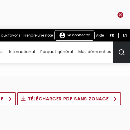
Se connecter
 aux favoris
Prendre une note
Aide
FR
EN
es
International
Parquet général
Mes démarches
Rech
DF
TÉLÉCHARGER PDF SANS ZONAGE