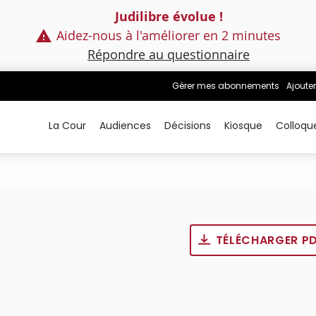
Judilibre évolue !
Aidez-nous à l'améliorer en 2 minutes
Répondre au questionnaire
Gérer mes abonnements
Ajouter
La Cour
Audiences
Décisions
Kiosque
Colloqu
TÉLÉCHARGER P