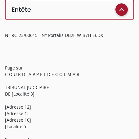
Entête
N° RG 23/00615 - N° Portalis DB2F-W-B7H-E6DX
Page sur
C O U R D ' A P P E L D E C O L M A R
TRIBUNAL JUDICIAIRE
DE [Localité 8]
[Adresse 12]
[Adresse 1]
[Adresse 10]
[Localité 5]