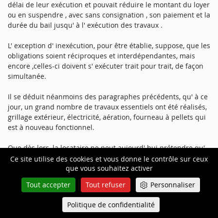
délai de leur exécution et pouvait réduire le montant du loyer
ou en suspendre , avec sans consignation , son paiement et la
durée du bail jusqu' à l' exécution des travaux .
L' exception d' inexécution, pour être établie, suppose, que les
obligations soient réciproques et interdépendantes, mais
encore ,celles-ci doivent s' exécuter trait pour trait, de façon
simultanée.
Il se déduit néanmoins des paragraphes précédents, qu' à ce
jour, un grand nombre de travaux essentiels ont été réalisés,
grillage extérieur, électricité, aération, fourneau à pellets qui
est à nouveau fonctionnel.
Que dès lors, la locataire ne peut aujourd' hui prétendre qu'
elle continuera à ne pas honorer ses loyers tant que le
Ce site utilise des cookies et vous donne le contrôle sur ceux
que vous souhaitez activer
bailleur ne remplira pas ses obligations de mise en
conformité : en conséquence de quoi, sa demande sera
Tout accepter
Tout refuser
Personnaliser
rejetée.
Politique de confidentialité
Queue-Fair
Menu
En revanche, la réfaction du loyer à hauteur de 400 € de son