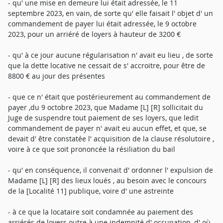
- qu' une mise en demeure lui était adressée, le 11
septembre 2023, en vain, de sorte qu' elle faisait l' objet d' un
commandement de payer lui était adressée, le 9 octobre
2023, pour un arriéré de loyers à hauteur de 3200 €
- qu' à ce jour aucune régularisation n' avait eu lieu , de sorte
que la dette locative ne cessait de s' accroitre, pour être de
8800 € au jour des présentes
- que ce n' était que postérieurement au commandement de
payer ,du 9 octobre 2023, que Madame [L] [R] sollicitait du
Juge de suspendre tout paiement de ses loyers, que ledit
commandement de payer n' avait eu aucun effet, et que, se
devait d' être constatée l' acquisition de la clause résolutoire ,
voire à ce que soit prononcée la résiliation du bail
- qu' en conséquence, il convenait d' ordonner l' expulsion de
Madame [L] [R] des lieux loués , au besoin avec le concours
de la [Localité 11] publique, voire d' une astreinte
- à ce que la locataire soit condamnée au paiement des
arriérés de loyers outre à une indemnité d' occupation, d' où