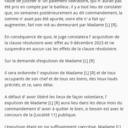
Faute de justifier d' un paiement libératoire, qui n' aurait pas
été pris en compte par le bailleur, il y a tout lieu de constater
que, six semaines postérieurement au dit commandement, la
somme n' avait pas été apurée, voire elle n' a fait qu'
augmenter, fait non nié au demeurant par Madame [L] [R].
En conséquence de quoi, le Juge constatera l' acquisition de
la clause résolutoire avec effet au 9 décembre 2023 et ne
suspendra en aucun cas les effets de la clause résolutoire.
Sur la demande d'expulsion de Madame [L] [R]
Il sera ordonnée l' expulsion de Madame [L] [R] et de tous
occupants de son chef et de tous ses biens, des lieux loués
précités, et ce, sans délai.
A défaut d' avoir libéré les lieux de façon volontaire, l'
expulsion de Madame [L] [R] aura lieu dans les deux mois du
commandement d' avoir à quitter le bien, si besoin est avec le
concours de la [Localité 11] publique.
L'expulsion étant en soi suffisamment coercitive, Madame [L]