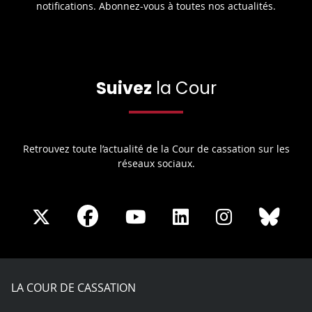
notifications. Abonnez-vous à toutes nos actualités.
Suivez
la Cour
Retrouvez toute l’actualité de la Cour de cassation sur les
réseaux sociaux.
Share
Share
Share
Share
Sha
Share
on
on
on
on
on
on
Facebook
X
Youtube
LinkedIn
Instagram
Blue
play
LA COUR DE CASSATION