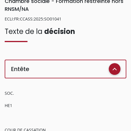
Chambre sociale - Formation restreinte hors
RNSM/NA
ECLI:FR:CCASS:2025:SO01041
Texte de la
décision
Entête
SOC.
HE1
COUR DE CASSATION