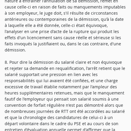
nature à entraîner l'annulation de sa démission, remet en
cause celle-ci en raison de faits ou manquements imputables
à son employeur, le juge doit, s'il résulte de circonstances
antérieures ou contemporaines de la démission, qu'à la date
à laquelle elle a été donnée, celle-ci était équivoque,
l'analyser en une prise d'acte de la rupture qui produit les
effets d'un licenciement sans cause réelle et sérieuse si les
faits invoqués la justifiaient ou, dans le cas contraire, d'une
démission.
8. Pour dire la démission du salarié claire et non équivoque
et rejeter sa demande en requalification, l'arrêt retient que le
salarié supportait une pression en lien avec les
responsabilités qui lui avaient été confiées, et une charge
excessive de travail établie notamment par l'ampleur des
heures supplémentaires retenues, mais que le manquement
fautif de l'employeur qui pensait son salarié soumis à une
convention de forfait régulière n'est pas démontré alors que
de nombreuses journées de RTT ont été accordées au salarié
et que la chronologie des candidatures de celui-ci à un
départ volontaire dans le cadre du PSE et au cours de son
entretien d'évaluation annuelle permet d'affirmer que la