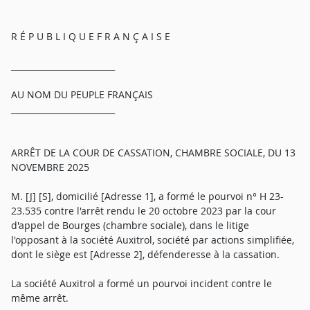
R É P U B L I Q U E F R A N Ç A I S E
_________________________
AU NOM DU PEUPLE FRANÇAIS
_________________________
ARRÊT DE LA COUR DE CASSATION, CHAMBRE SOCIALE, DU 13
NOVEMBRE 2025
M. [J] [S], domicilié [Adresse 1], a formé le pourvoi n° H 23-
23.535 contre l'arrêt rendu le 20 octobre 2023 par la cour
d'appel de Bourges (chambre sociale), dans le litige
l'opposant à la société Auxitrol, société par actions simplifiée,
dont le siège est [Adresse 2], défenderesse à la cassation.
La société Auxitrol a formé un pourvoi incident contre le
même arrêt.