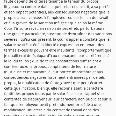
faute dépend de critères tenant à la teneur du propos
litigieux, au contexte dans lequel celui-ci s'inscrit, à sa portée
et son impact potentiels, aux conséquences négatives que le
propos aurait causées à l'employeur ou sur le lieu de travail
et à la gravité de la sanction infligée ; que selon la même
Cour, l'insulte revêt, en raison de ses effets perturbateurs,
une gravité particulière, susceptible d'entraîner des sanctions
sévères ; qu'au cas présent, la cour d'appel a constaté que le
salarié avait "excédé la liberté d'expression en tenant des
termes excessifs pouvant être insultants ("comportement que
je qualifierai de "salopard") ou menaçants par la référence à
la loi du talion ; que de telles constatations suffisaient à
conférer auxdits propos, compte tenu de leur nature
injurieuse et menaçante, à leur portée importante et aux
conséquences négatives forcément entraînées par de tels
propos, la qualification de faute grave ; que pour écarter
cette qualification, bien qu'elle reconnaissait le caractère
fautif des propos tenus par le salarié, la cour d'appel s'est
contentée de s'appuyer sur leur caractère non public et sur le
fait que l'employeur avait prétendument procédé à une
modification unilatérale du contrat de travail dans des
conditions de précipitation importante et sans aucune