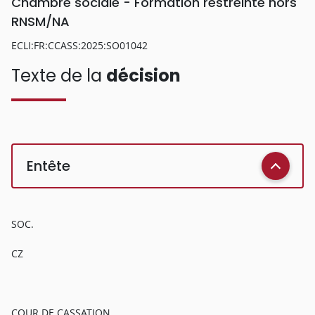
Chambre sociale - Formation restreinte hors
RNSM/NA
ECLI:FR:CCASS:2025:SO01042
Texte de la
décision
Entête
SOC.
CZ
COUR DE CASSATION