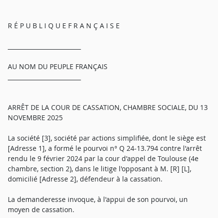
R É P U B L I Q U E F R A N Ç A I S E
_________________________
AU NOM DU PEUPLE FRANÇAIS
_________________________
ARRÊT DE LA COUR DE CASSATION, CHAMBRE SOCIALE, DU 13
NOVEMBRE 2025
La société [3], société par actions simplifiée, dont le siège est
[Adresse 1], a formé le pourvoi n° Q 24-13.794 contre l'arrêt
rendu le 9 février 2024 par la cour d'appel de Toulouse (4e
chambre, section 2), dans le litige l'opposant à M. [R] [L],
domicilié [Adresse 2], défendeur à la cassation.
La demanderesse invoque, à l'appui de son pourvoi, un
moyen de cassation.