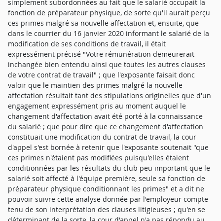
simplement subordonnées au fait que le salarié occupait la
fonction de préparateur physique, de sorte qu'il aurait perçu
ces primes malgré sa nouvelle affectation et, ensuite, que
dans le courrier du 16 janvier 2020 informant le salarié de la
modification de ses conditions de travail, il était
expressément précisé "Votre rémunération demeurerait
inchangée bien entendu ainsi que toutes les autres clauses
de votre contrat de travail" ; que l'exposante faisait donc
valoir que le maintien des primes malgré la nouvelle
affectation résultait tant des stipulations originelles que d'un
engagement expressément pris au moment auquel le
changement d'affectation avait été porté à la connaissance
du salarié ; que pour dire que ce changement d'affectation
constituait une modification du contrat de travail, la cour
d'appel s'est bornée à retenir que l'exposante soutenait "que
ces primes n'étaient pas modifiées puisqu'elles étaient
conditionnées par les résultats du club peu important que le
salarié soit affecté à l'équipe première, seule sa fonction de
préparateur physique conditionnant les primes" et a dit ne
pouvoir suivre cette analyse donnée par l'employeur compte
tenu de son interprétation des clauses litigieuses ; qu'en se
déterminant de la sorte, la cour d'appel n'a pas répondu au