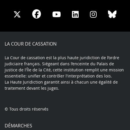
Share
Share
Share
Share
Sha
Share
on
on
on
on
on
on
Facebook
X
Youtube
LinkedIn
Instagram
Blue
play
LA COUR DE CASSATION
La Cour de cassation est la plus haute juridiction de l’ordre
judiciaire français. Siégeant dans l’enceinte du Palais de
justice de l'Île de la Cité, cette institution remplit une mission
essentielle: unifier et contrôler l'interprétation des lois.
La Haute Juridiction garantit ainsi à chacun une égalité de
traitement devant les juges.
© Tous droits réservés
DÉMARCHES