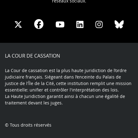
réseaux sociaux.
Share
Share
Share
Share
Sha
Share
on
on
on
on
on
on
Facebook
X
Youtube
LinkedIn
Instagram
Blue
play
LA COUR DE CASSATION
La Cour de cassation est la plus haute juridiction de l’ordre
judiciaire français. Siégeant dans l’enceinte du Palais de
justice de l'Île de la Cité, cette institution remplit une mission
essentielle: unifier et contrôler l'interprétation des lois.
La Haute Juridiction garantit ainsi à chacun une égalité de
traitement devant les juges.
© Tous droits réservés