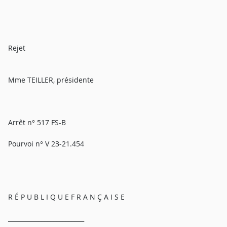
Rejet
Mme TEILLER, présidente
Arrêt n° 517 FS-B
Pourvoi n° V 23-21.454
R É P U B L I Q U E F R A N Ç A I S E
_________________________