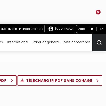
Se connecter
 aux favoris
Prendre une note
Aide
FR
EN
es
International
Parquet général
Mes démarches
Rech
 PDF
TÉLÉCHARGER PDF SANS ZONAGE