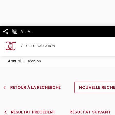
Panneau de gestion des cookies
Aller
au
contenu
principal
A+
A-
Accueil
Décision
RETOUR À LA RECHERCHE
NOUVELLE RECH
RÉSULTAT PRÉCÉDENT
RÉSULTAT SUIVANT