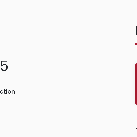
45
ction