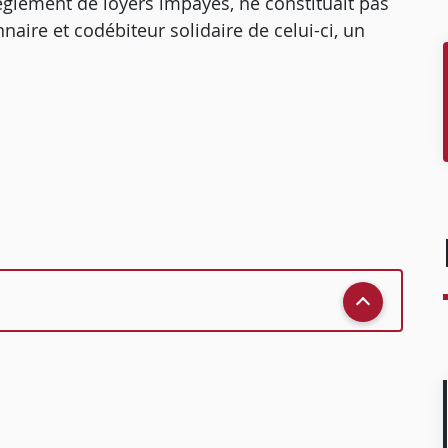
èglement de loyers impayés, ne constituait pas
naire et codébiteur solidaire de celui-ci, un