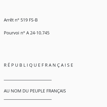
Arrêt n° 519 FS-B
Pourvoi n° A 24-10.745
R É P U B L I Q U E F R A N Ç A I S E
_________________________
AU NOM DU PEUPLE FRANÇAIS
_________________________