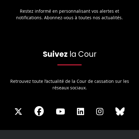
Restez informé en personnalisant vos alertes et
notifications. Abonnez-vous à toutes nos actualités.
Suivez
la Cour
Retrouvez toute l’actualité de la Cour de cassation sur les
réseaux sociaux.
Share
Share
Share
Share
Sha
Share
on
on
on
on
on
on
Facebook
X
Youtube
LinkedIn
Instagram
Blue