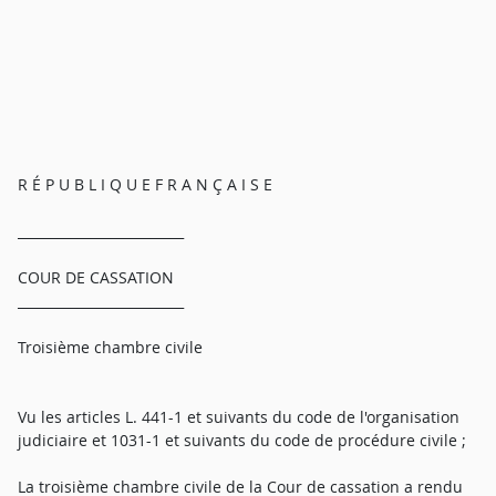
R É P U B L I Q U E F R A N Ç A I S E
_________________________
COUR DE CASSATION
_________________________
Troisième chambre civile
Vu les articles L. 441-1 et suivants du code de l'organisation
judiciaire et 1031-1 et suivants du code de procédure civile ;
La troisième chambre civile de la Cour de cassation a rendu