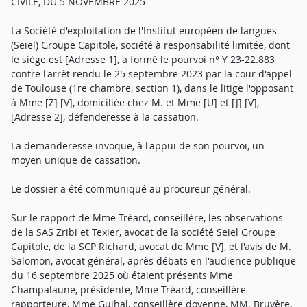
CIVILE, DU 5 NOVEMBRE 2025
La Société d'exploitation de l'Institut européen de langues
(Seiel) Groupe Capitole, société à responsabilité limitée, dont
le siège est [Adresse 1], a formé le pourvoi n° Y 23-22.883
contre l'arrêt rendu le 25 septembre 2023 par la cour d'appel
de Toulouse (1re chambre, section 1), dans le litige l'opposant
à Mme [Z] [V], domiciliée chez M. et Mme [U] et [J] [V],
[Adresse 2], défenderesse à la cassation.
La demanderesse invoque, à l'appui de son pourvoi, un
moyen unique de cassation.
Le dossier a été communiqué au procureur général.
Sur le rapport de Mme Tréard, conseillère, les observations
de la SAS Zribi et Texier, avocat de la société Seiel Groupe
Capitole, de la SCP Richard, avocat de Mme [V], et l'avis de M.
Salomon, avocat général, après débats en l'audience publique
du 16 septembre 2025 où étaient présents Mme
Champalaune, présidente, Mme Tréard, conseillère
rapporteure, Mme Guihal, conseillère doyenne, MM. Bruyère,