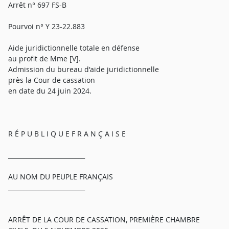
Arrêt n° 697 FS-B
Pourvoi n° Y 23-22.883
Aide juridictionnelle totale en défense
au profit de Mme [V].
Admission du bureau d'aide juridictionnelle
près la Cour de cassation
en date du 24 juin 2024.
R É P U B L I Q U E F R A N Ç A I S E
_________________________
AU NOM DU PEUPLE FRANÇAIS
_________________________
ARRÊT DE LA COUR DE CASSATION, PREMIÈRE CHAMBRE