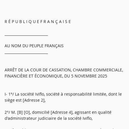
R É P U B L I Q U E F R A N Ç A I S E
_________________________
AU NOM DU PEUPLE FRANÇAIS
_________________________
ARRÊT DE LA COUR DE CASSATION, CHAMBRE COMMERCIALE,
FINANCIÈRE ET ÉCONOMIQUE, DU 5 NOVEMBRE 2025
I- 1°/ La société Iviflo, société à responsabilité limitée, dont le
siège est [Adresse 2],
2°/ M. [B] [O], domicilié [Adresse 4], agissant en qualité
d'administrateur judiciaire de la société Iviflo,