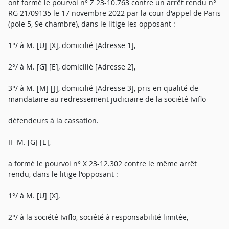
ont formé le pourvoi n° Z 23-10.763 contre un arrêt rendu n°
RG 21/09135 le 17 novembre 2022 par la cour d'appel de Paris
(pole 5, 9e chambre), dans le litige les opposant :
1°/ à M. [U] [X], domicilié [Adresse 1],
2°/ à M. [G] [E], domicilié [Adresse 2],
3°/ à M. [M] [J], domicilié [Adresse 3], pris en qualité de
mandataire au redressement judiciaire de la société Iviflo
défendeurs à la cassation.
II- M. [G] [E],
a formé le pourvoi n° X 23-12.302 contre le même arrêt
rendu, dans le litige l'opposant :
1°/ à M. [U] [X],
2°/ à la société Iviflo, société à responsabilité limitée,