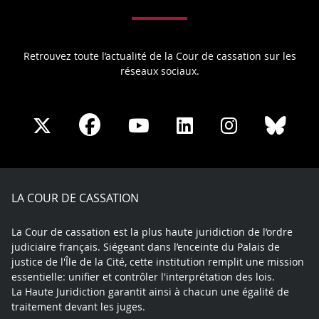
Retrouvez toute l’actualité de la Cour de cassation sur les
réseaux sociaux.
Share
Share
Share
Share
Sha
Share
on
on
on
on
on
on
Facebook
X
Youtube
LinkedIn
Instagram
Blue
play
LA COUR DE CASSATION
La Cour de cassation est la plus haute juridiction de l’ordre
judiciaire français. Siégeant dans l’enceinte du Palais de
justice de l'Île de la Cité, cette institution remplit une mission
essentielle: unifier et contrôler l'interprétation des lois.
La Haute Juridiction garantit ainsi à chacun une égalité de
traitement devant les juges.