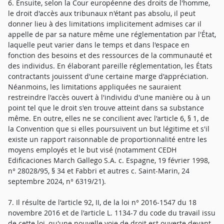
6. Ensuite, selon la Cour européenne des droits de l'homme,
le droit d'accès aux tribunaux n'étant pas absolu, il peut
donner lieu à des limitations implicitement admises car il
appelle de par sa nature même une réglementation par l'État,
laquelle peut varier dans le temps et dans l'espace en
fonction des besoins et des ressources de la communauté et
des individus. En élaborant pareille réglementation, les États
contractants jouissent d'une certaine marge d'appréciation.
Néanmoins, les limitations appliquées ne sauraient
restreindre l'accès ouvert à l'individu d'une manière ou à un
point tel que le droit s'en trouve atteint dans sa substance
même. En outre, elles ne se concilient avec l'article 6, § 1, de
la Convention que si elles poursuivent un but légitime et s'il
existe un rapport raisonnable de proportionnalité entre les
moyens employés et le but visé (notamment CEDH
Edificaciones March Gallego S.A. c. Espagne, 19 février 1998,
n° 28028/95, § 34 et Fabbri et autres c. Saint-Marin, 24
septembre 2024, n° 6319/21).
7. Il résulte de l'article 92, II, de la loi n° 2016-1547 du 18
novembre 2016 et de l'article L. 1134-7 du code du travail issu
de cette loi, qu'une nouvelle voie de droit est ouverte devant