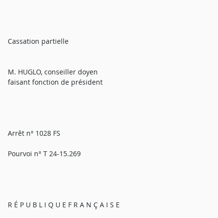
Cassation partielle
M. HUGLO, conseiller doyen
faisant fonction de président
Arrêt n° 1028 FS
Pourvoi n° T 24-15.269
R É P U B L I Q U E F R A N Ç A I S E