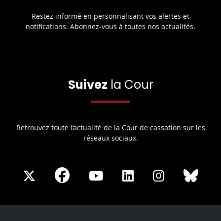
Restez informé en personnalisant vos alertes et
notifications. Abonnez-vous à toutes nos actualités.
Suivez
la Cour
Retrouvez toute l’actualité de la Cour de cassation sur les
réseaux sociaux.
Share
Share
Share
Share
Sha
Share
on
on
on
on
on
on
Facebook
X
Youtube
LinkedIn
Instagram
Blue