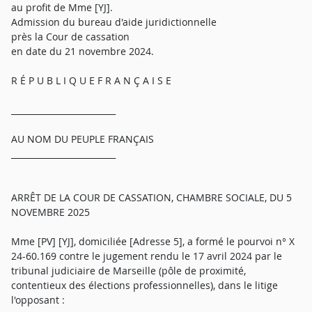
au profit de Mme [YJ].
Admission du bureau d'aide juridictionnelle
près la Cour de cassation
en date du 21 novembre 2024.
R É P U B L I Q U E F R A N Ç A I S E
_________________________
AU NOM DU PEUPLE FRANÇAIS
_________________________
ARRÊT DE LA COUR DE CASSATION, CHAMBRE SOCIALE, DU 5
NOVEMBRE 2025
Mme [PV] [YJ], domiciliée [Adresse 5], a formé le pourvoi n° X
24-60.169 contre le jugement rendu le 17 avril 2024 par le
tribunal judiciaire de Marseille (pôle de proximité,
contentieux des élections professionnelles), dans le litige
l'opposant :