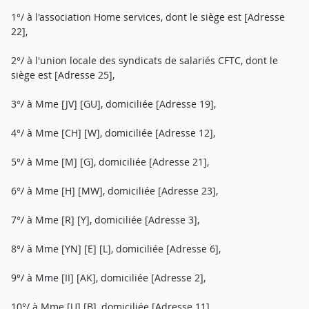
1°/ à l'association Home services, dont le siège est [Adresse
22],
2°/ à l'union locale des syndicats de salariés CFTC, dont le
siège est [Adresse 25],
3°/ à Mme [JV] [GU], domiciliée [Adresse 19],
4°/ à Mme [CH] [W], domiciliée [Adresse 12],
5°/ à Mme [M] [G], domiciliée [Adresse 21],
6°/ à Mme [H] [MW], domiciliée [Adresse 23],
7°/ à Mme [R] [Y], domiciliée [Adresse 3],
8°/ à Mme [YN] [E] [L], domiciliée [Adresse 6],
9°/ à Mme [II] [AK], domiciliée [Adresse 2],
10°/ à Mme [U] [B], domiciliée [Adresse 11],