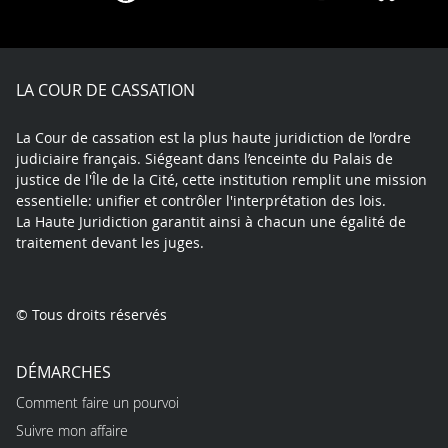
on
on
on
on
on
on
Facebook
X
Youtube
LinkedIn
Instagram
Blue
play
LA COUR DE CASSATION
La Cour de cassation est la plus haute juridiction de l’ordre
judiciaire français. Siégeant dans l’enceinte du Palais de
justice de l'Île de la Cité, cette institution remplit une mission
essentielle: unifier et contrôler l'interprétation des lois.
La Haute Juridiction garantit ainsi à chacun une égalité de
traitement devant les juges.
© Tous droits réservés
DÉMARCHES
Comment faire un pourvoi
Suivre mon affaire