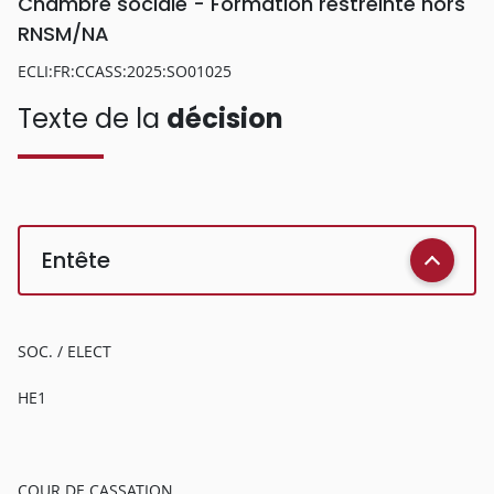
Chambre sociale - Formation restreinte hors
RNSM/NA
ECLI:FR:CCASS:2025:SO01025
Texte de la
décision
Entête
SOC. / ELECT
HE1
COUR DE CASSATION