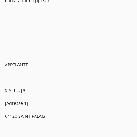
dans l'affaire opposant :
APPELANTE :
S.A.R.L. [9]
[Adresse 1]
64120 SAINT PALAIS