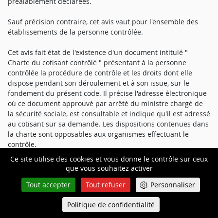
préalablement déclarées.
Sauf précision contraire, cet avis vaut pour l'ensemble des
établissements de la personne contrôlée.
Cet avis fait état de l'existence d'un document intitulé "
Charte du cotisant contrôlé " présentant à la personne
contrôlée la procédure de contrôle et les droits dont elle
dispose pendant son déroulement et à son issue, sur le
fondement du présent code. Il précise l'adresse électronique
où ce document approuvé par arrêté du ministre chargé de
la sécurité sociale, est consultable et indique qu'il est adressé
au cotisant sur sa demande. Les dispositions contenues dans
la charte sont opposables aux organismes effectuant le
contrôle.
Ce site utilise des cookies et vous donne le contrôle sur ceux
II.-La personne contrôlée a le droit pendant le contrôle de se
que vous souhaitez activer
faire assister du conseil de son choix. Il est fait mention de ce
Tout accepter
Tout refuser
Personnaliser
droit dans l'avis prévu aux précédents alinéas.
Politique de confidentialité
Queue-Fair
Menu