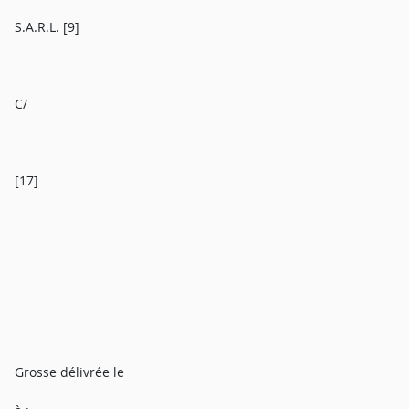
S.A.R.L. [9]
C/
[17]
Grosse délivrée le