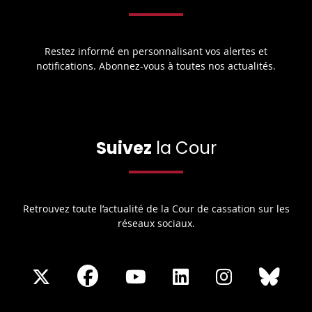
Restez informé en personnalisant vos alertes et
notifications. Abonnez-vous à toutes nos actualités.
Suivez
la Cour
Retrouvez toute l’actualité de la Cour de cassation sur les
réseaux sociaux.
Share
Share
Share
Share
Sha
Share
on
on
on
on
on
on