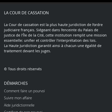
Facebook
X
Youtube
LinkedIn
Instagram
Blue
play
LA COUR DE CASSATION
La Cour de cassation est la plus haute juridiction de l’ordre
judiciaire français. Siégeant dans l’enceinte du Palais de
justice de l'Île de la Cité, cette institution remplit une mission
essentielle: unifier et contrôler l'interprétation des lois.
La Haute Juridiction garantit ainsi à chacun une égalité de
traitement devant les juges.
© Tous droits réservés
DÉMARCHES
Comment faire un pourvoi
Suivre mon affaire
Aide juridictionnelle