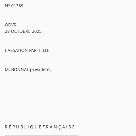
N° 01339
ODVS
28 OCTOBRE 2025
CASSATION PARTIELLE
M. BONNAL président,
R É P U B L I Q U E F R A N Ç A I S E
________________________________________