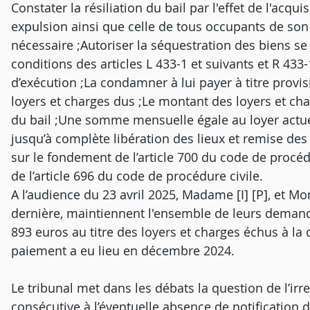
Constater la résiliation du bail par l'effet de l'acqu
expulsion ainsi que celle de tous occupants de son c
nécessaire ;Autoriser la séquestration des biens se
conditions des articles L 433-1 et suivants et R 433
d’exécution ;La condamner à lui payer à titre provi
loyers et charges dus ;Le montant des loyers et char
du bail ;Une somme mensuelle égale au loyer actuel
jusqu’à complète libération des lieux et remise d
sur le fondement de l’article 700 du code de procéd
de l’article 696 du code de procédure civile.
A l’audience du 23 avril 2025, Madame [I] [P], et M
dernière, maintiennent l'ensemble de leurs demand
893 euros au titre des loyers et charges échus à la 
paiement a eu lieu en décembre 2024.
Le tribunal met dans les débats la question de l’irr
consécutive à l’éventuelle absence de notification de