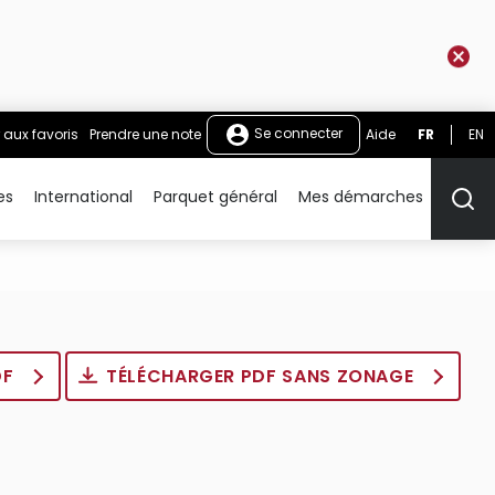
Se connecter
 aux favoris
Prendre une note
Aide
FR
EN
es
International
Parquet général
Mes démarches
Rech
DF
TÉLÉCHARGER PDF SANS ZONAGE