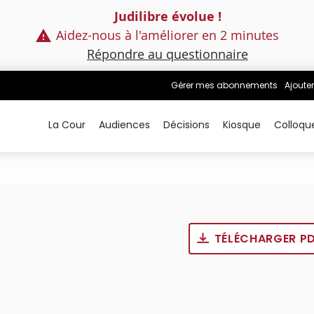
Judilibre évolue !
Aidez-nous à l'améliorer en 2 minutes
Répondre au questionnaire
Gérer mes abonnements
Ajouter
La Cour
Audiences
Décisions
Kiosque
Colloqu
TÉLÉCHARGER P