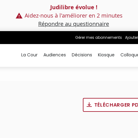
Judilibre évolue !
Aidez-nous à l'améliorer en 2 minutes
Répondre au questionnaire
Gérer mes abonnements
Ajouter
La Cour
Audiences
Décisions
Kiosque
Colloqu
TÉLÉCHARGER P