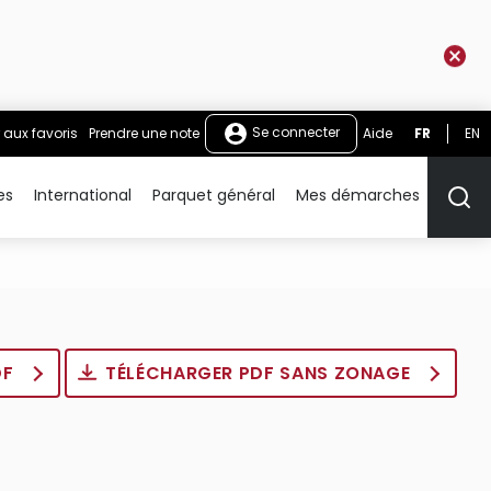
Se connecter
 aux favoris
Prendre une note
Aide
FR
EN
es
International
Parquet général
Mes démarches
Rech
DF
TÉLÉCHARGER PDF SANS ZONAGE