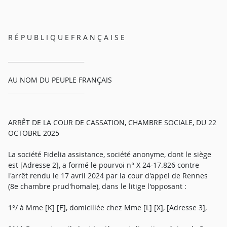
R É P U B L I Q U E F R A N Ç A I S E
_________________________
AU NOM DU PEUPLE FRANÇAIS
_________________________
ARRÊT DE LA COUR DE CASSATION, CHAMBRE SOCIALE, DU 22
OCTOBRE 2025
La société Fidelia assistance, société anonyme, dont le siège
est [Adresse 2], a formé le pourvoi n° X 24-17.826 contre
l'arrêt rendu le 17 avril 2024 par la cour d'appel de Rennes
(8e chambre prud'homale), dans le litige l'opposant :
1°/ à Mme [K] [E], domiciliée chez Mme [L] [X], [Adresse 3],