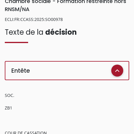
Chambre sociale - Formation restreinte hors
RNSM/NA
ECLI:FR:CCASS:2025:SO00978
Texte de la
décision
Entête
SOC.
ZB1
COUR DE CASSATION