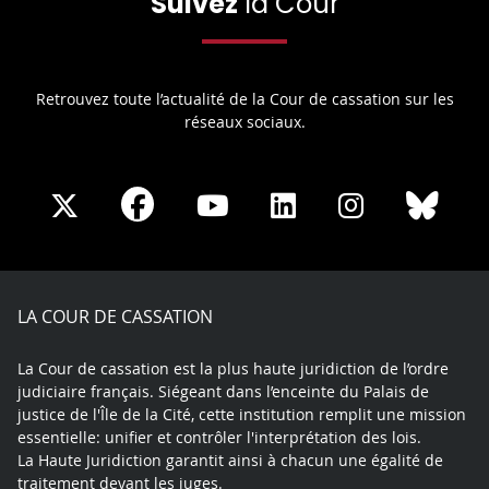
Suivez
la Cour
Retrouvez toute l’actualité de la Cour de cassation sur les
réseaux sociaux.
Share
Share
Share
Share
Sha
Share
on
on
on
on
on
on
Facebook
X
Youtube
LinkedIn
Instagram
Blue
play
LA COUR DE CASSATION
La Cour de cassation est la plus haute juridiction de l’ordre
judiciaire français. Siégeant dans l’enceinte du Palais de
justice de l'Île de la Cité, cette institution remplit une mission
essentielle: unifier et contrôler l'interprétation des lois.
La Haute Juridiction garantit ainsi à chacun une égalité de
traitement devant les juges.