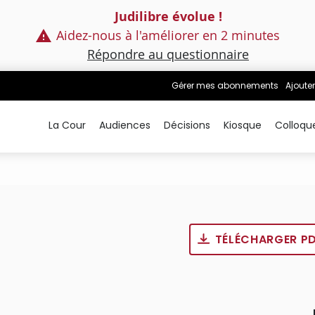
Judilibre évolue !
Aidez-nous à l'améliorer en 2 minutes
Répondre au questionnaire
Gérer mes abonnements
Ajouter
La Cour
Audiences
Décisions
Kiosque
Colloqu
TÉLÉCHARGER P