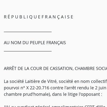
R É P U B L I Q U E F R A N Ç A I S E
_________________________
AU NOM DU PEUPLE FRANÇAIS
_________________________
ARRÊT DE LA COUR DE CASSATION, CHAMBRE SOCIA
La société Laitière de Vitré, société en nom collectif
pourvoi n° X 22-20.716 contre l'arrêt rendu le 2 jui
chambre prud'homale), dans le litige l'opposant :