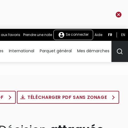
Se connecter
 aux favoris
Prendre une note
Aide
FR
EN
es
International
Parquet général
Mes démarches
Rech
DF
TÉLÉCHARGER PDF SANS ZONAGE