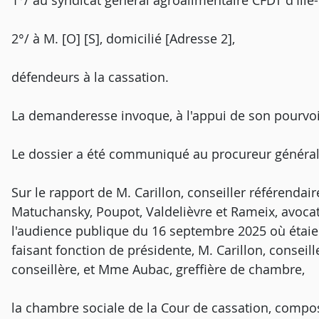
1°/ au syndicat général agroalimentaire CFDT d'Ille-e
2°/ à M. [O] [S], domicilié [Adresse 2],
défendeurs à la cassation.
La demanderesse invoque, à l'appui de son pourvo
Le dossier a été communiqué au procureur général
Sur le rapport de M. Carillon, conseiller référendair
Matuchansky, Poupot, Valdelièvre et Rameix, avocat 
l'audience publique du 16 septembre 2025 où étaie
faisant fonction de présidente, M. Carillon, consei
conseillère, et Mme Aubac, greffière de chambre,
la chambre sociale de la Cour de cassation, composé