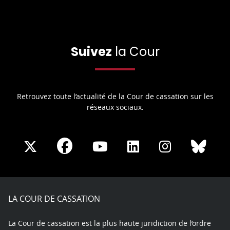
Suivez
la Cour
Retrouvez toute l’actualité de la Cour de cassation sur les
réseaux sociaux.
Share
Share
Share
Share
Sha
Share
on
on
on
on
on
on
Facebook
X
Youtube
LinkedIn
Instagram
Blue
play
LA COUR DE CASSATION
La Cour de cassation est la plus haute juridiction de l’ordre