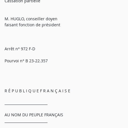
Cassation partielle
M. HUGLO, conseiller doyen
faisant fonction de président
Arrêt n° 972 F-D
Pourvoi n° B 23-22.357
R É P U B L I Q U E F R A N Ç A I S E
_________________________
AU NOM DU PEUPLE FRANÇAIS
_________________________