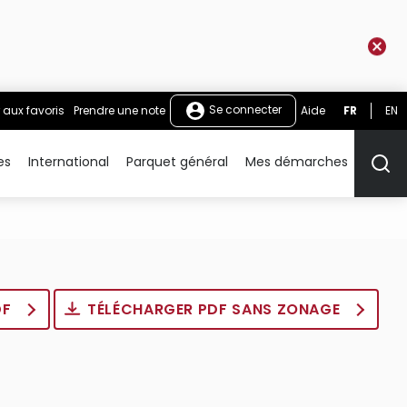
Se connecter
 aux favoris
Prendre une note
Aide
FR
EN
es
International
Parquet général
Mes démarches
Rech
DF
TÉLÉCHARGER PDF SANS ZONAGE