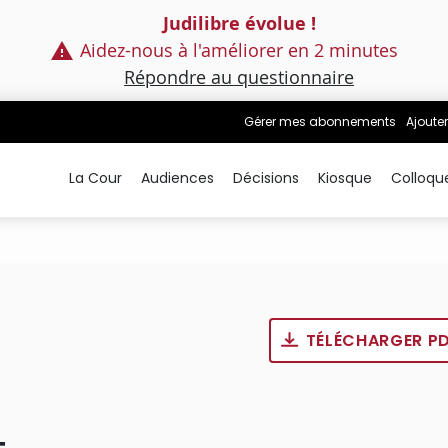
Judilibre évolue !
Aidez-nous à l'améliorer en 2 minutes
Répondre au questionnaire
Gérer mes abonnements
Ajouter
La Cour
Audiences
Décisions
Kiosque
Colloqu
TÉLÉCHARGER P