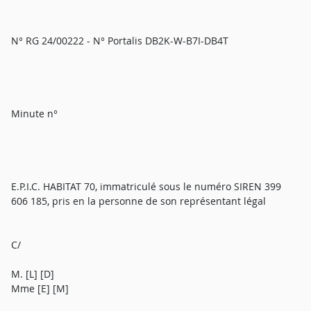
N° RG 24/00222 - N° Portalis DB2K-W-B7I-DB4T
Minute n°
E.P.I.C. HABITAT 70, immatriculé sous le numéro SIREN 399
606 185, pris en la personne de son représentant légal
C/
M. [L] [D]
Mme [E] [M]