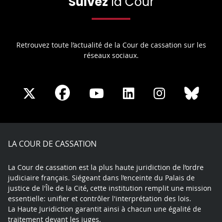
Suivez
la Cour
Retrouvez toute l’actualité de la Cour de cassation sur les
réseaux sociaux.
Share
Share
Share
Share
Sha
Share
on
on
on
on
on
on
Facebook
X
Youtube
LinkedIn
Instagram
Blue
play
LA COUR DE CASSATION
La Cour de cassation est la plus haute juridiction de l’ordre
judiciaire français. Siégeant dans l’enceinte du Palais de
justice de l'Île de la Cité, cette institution remplit une mission
essentielle: unifier et contrôler l'interprétation des lois.
La Haute Juridiction garantit ainsi à chacun une égalité de
traitement devant les juges.