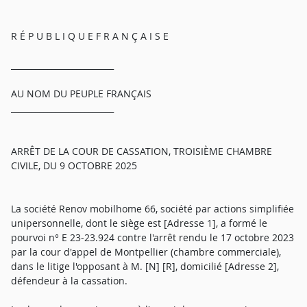
R É P U B L I Q U E F R A N Ç A I S E
_________________________
AU NOM DU PEUPLE FRANÇAIS
_________________________
ARRÊT DE LA COUR DE CASSATION, TROISIÈME CHAMBRE
CIVILE, DU 9 OCTOBRE 2025
La société Renov mobilhome 66, société par actions simplifiée
unipersonnelle, dont le siège est [Adresse 1], a formé le
pourvoi n° E 23-23.924 contre l'arrêt rendu le 17 octobre 2023
par la cour d'appel de Montpellier (chambre commerciale),
dans le litige l'opposant à M. [N] [R], domicilié [Adresse 2],
défendeur à la cassation.