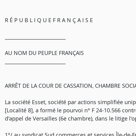
R É P U B L I Q U E F R A N Ç A I S E
_________________________
AU NOM DU PEUPLE FRANÇAIS
_________________________
ARRÊT DE LA COUR DE CASSATION, CHAMBRE SOCIA
La société Esset, société par actions simplifiée unip
[Localité 8], a formé le pourvoi n° F 24-10.566 cont
d'appel de Versailles (6e chambre), dans le litige l'
1°/ au syndicat Sud commerces et services Île-de-Fra