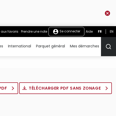
Se connecter
 aux favoris
Prendre une note
Aide
FR
EN
es
International
Parquet général
Mes démarches
Rech
 PDF
TÉLÉCHARGER PDF SANS ZONAGE