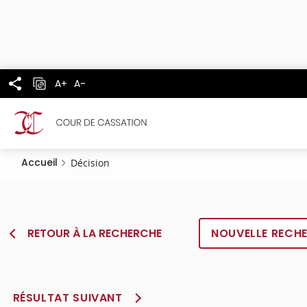
Panneau de gestion des cookies
Aller
au
contenu
principal
A+
A-
Accueil
Décision
RETOUR À LA RECHERCHE
NOUVELLE RECH
RÉSULTAT SUIVANT