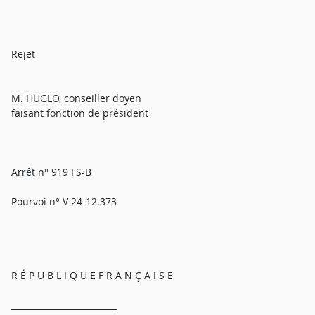
Rejet
M. HUGLO, conseiller doyen
faisant fonction de président
Arrêt n° 919 FS-B
Pourvoi n° V 24-12.373
R É P U B L I Q U E F R A N Ç A I S E
_________________________