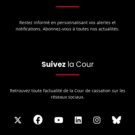
Restez informé en personnalisant vos alertes et
notifications. Abonnez-vous à toutes nos actualités.
Suivez
la Cour
Retrouvez toute l’actualité de la Cour de cassation sur les
réseaux sociaux.
Share
Share
Share
Share
Sha
Share
on
on
on
on
on
on