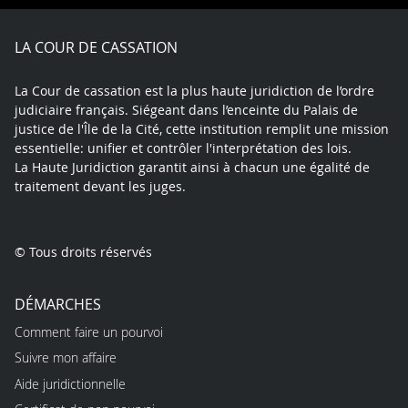
Facebook
X
Youtube
LinkedIn
Instagram
Blue
play
LA COUR DE CASSATION
La Cour de cassation est la plus haute juridiction de l’ordre
judiciaire français. Siégeant dans l’enceinte du Palais de
justice de l'Île de la Cité, cette institution remplit une mission
essentielle: unifier et contrôler l'interprétation des lois.
La Haute Juridiction garantit ainsi à chacun une égalité de
traitement devant les juges.
© Tous droits réservés
DÉMARCHES
Comment faire un pourvoi
Suivre mon affaire
Aide juridictionnelle