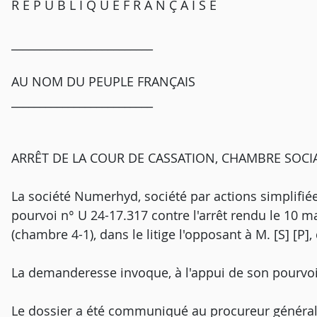
R É P U B L I Q U E F R A N Ç A I S E
_________________________
AU NOM DU PEUPLE FRANÇAIS
_________________________
ARRÊT DE LA COUR DE CASSATION, CHAMBRE SOCIA
La société Numerhyd, société par actions simplifiée,
pourvoi n° U 24-17.317 contre l'arrêt rendu le 10 m
(chambre 4-1), dans le litige l'opposant à M. [S] [P]
La demanderesse invoque, à l'appui de son pourvo
Le dossier a été communiqué au procureur général