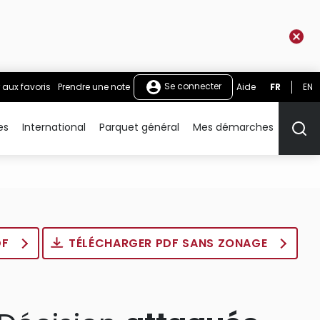
Se connecter
 aux favoris
Prendre une note
Aide
FR
EN
es
International
Parquet général
Mes démarches
Rech
DF
TÉLÉCHARGER PDF SANS ZONAGE