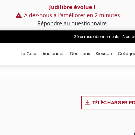
Judilibre évolue !
Aidez-nous à l'améliorer en 2 minutes
Répondre au questionnaire
Gérer mes abonnements
Ajouter
La Cour
Audiences
Décisions
Kiosque
Colloqu
TÉLÉCHARGER P