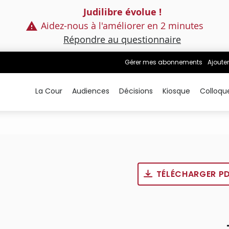
Judilibre évolue !
Aidez-nous à l'améliorer en 2 minutes
Répondre au questionnaire
Gérer mes abonnements
Ajouter
La Cour
Audiences
Décisions
Kiosque
Colloqu
TÉLÉCHARGER P