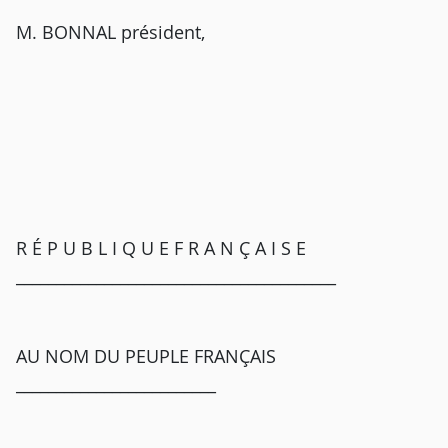
M. BONNAL président,
R É P U B L I Q U E F R A N Ç A I S E
________________________________________
AU NOM DU PEUPLE FRANÇAIS
_________________________