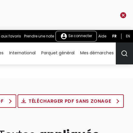
Se connecter
 aux favoris
Prendre une note
Aide
FR
EN
es
International
Parquet général
Mes démarches
Rech
DF
TÉLÉCHARGER PDF SANS ZONAGE