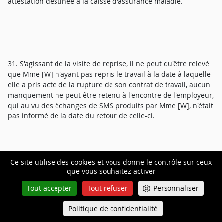
attestation destinée à la caisse d'assurance maladie.
31. S'agissant de la visite de reprise, il ne peut qu'être relevé
que Mme [W] n'ayant pas repris le travail à la date à laquelle
elle a pris acte de la rupture de son contrat de travail, aucun
manquement ne peut être retenu à l'encontre de l'employeur,
qui au vu des échanges de SMS produits par Mme [W], n'était
pas informé de la date du retour de celle-ci.
32. Le jugement déféré sera donc confirmé en ce qu'il a
Ce site utilise des cookies et vous donne le contrôle sur ceux
débouté Mme [W] de sa demande à ce titre.
que vous souhaitez activer
Tout accepter
Tout refuser
Personnaliser
Politique de confidentialité
Queue-Fair
Sur les autres demandes
Menu