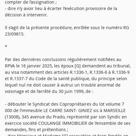
compter de l’assignation ;
- dire n’y avoir lieu à écarter l’exécution provisoire de la
décision à intervenir.
Il s’agit de la présente procédure, enrôlée sous le numéro RG
23/09815.
*
Par des dernières conclusions régulièrement notifiées au
RPVA le 16 janvier 2025, les époux [G] demandent au tribunal,
au visa notamment des articles R.1336-1, R.1336-6 à R.1336-9
et R.1337-7 du Code de la santé publique, du principe selon
lequel nul ne doit causer à autrui un trouble anormal de
voisinage et de l’arrêté du 30 juin 1999, de :
- débouter le Syndicat des Copropriétaires du lot volume 7
000 de l’immeuble LE CARRE SAINT- GINIEZ sis à MARSEILLE
(13008), 345 avenue du Prado, représenté par son Syndic en
exercice société COULANGE IMMOBILIER de l’ensemble de ses
demandes, fins et prétentions ;
- dire Monsieur et Madame [G] recevables et bien-fondés en