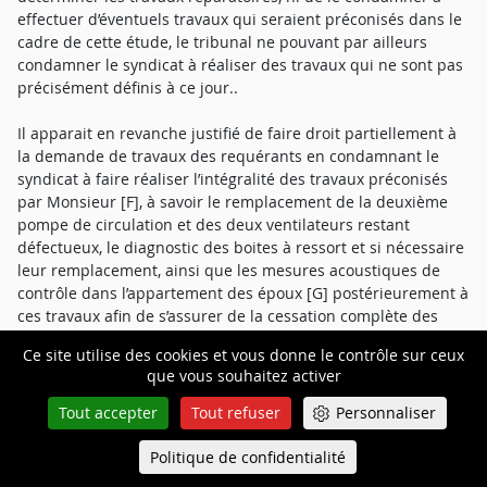
effectuer d’éventuels travaux qui seraient préconisés dans le
cadre de cette étude, le tribunal ne pouvant par ailleurs
condamner le syndicat à réaliser des travaux qui ne sont pas
précisément définis à ce jour..
Il apparait en revanche justifié de faire droit partiellement à
la demande de travaux des requérants en condamnant le
syndicat à faire réaliser l’intégralité des travaux préconisés
par Monsieur [F], à savoir le remplacement de la deuxième
pompe de circulation et des deux ventilateurs restant
défectueux, le diagnostic des boites à ressort et si nécessaire
leur remplacement, ainsi que les mesures acoustiques de
contrôle dans l’appartement des époux [G] postérieurement à
ces travaux afin de s’assurer de la cessation complète des
désordres, qui devront être réalisées par un acousticien.
Ce site utilise des cookies et vous donne le contrôle sur ceux
que vous souhaitez activer
Il appartiendra le cas échéant aux requérants de saisir à
Tout accepter
Tout refuser
Personnaliser
nouveau le tribunal s’il s’avérait que les travaux réalisés
étaient insuffisants et que les nouvelles mesures acoustiques
Politique de confidentialité
Queue-Fair
Menu
mettaient en évidence la persistance des nuisances sonores.